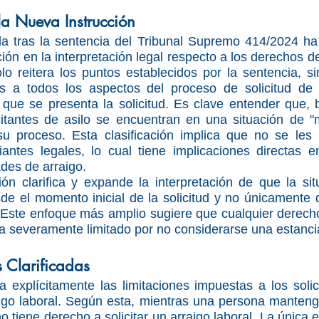
la Nueva Instrucción
ida tras la sentencia del Tribunal Supremo 414/2024 ha
ón en la interpretación legal respecto a los derechos de 
lo reitera los puntos establecidos por la sentencia, s
s a todos los aspectos del proceso de solicitud de a
e se presenta la solicitud. Es clave entender que, b
icitantes de asilo se encuentran en una situación de "m
su proceso. Esta clasificación implica que no se les
iantes legales, lo cual tiene implicaciones directas e
ades de arraigo.
ión clarifica y expande la interpretación de que la si
sde el momento inicial de la solicitud y no únicamente
 Este enfoque más amplio sugiere que cualquier derecho
ra severamente limitado por no considerarse una estancia
s Clarificadas
la explícitamente las limitaciones impuestas a los solici
aigo laboral. Según esta, mientras una persona manteng
 no tiene derecho a solicitar un arraigo laboral. La única 