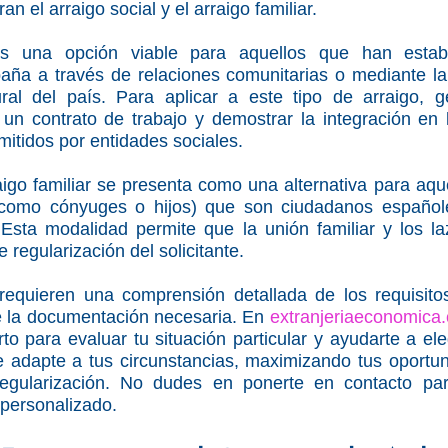
n el arraigo social y el arraigo familiar.
es una opción viable para aquellos que han estable
paña a través de relaciones comunitarias o mediante la 
tural del país. Para aplicar a este tipo de arraigo, g
 un contrato de trabajo y demostrar la integración en 
mitidos por entidades sociales.
raigo familiar se presenta como una alternativa para aque
 (como cónyuges o hijos) que son ciudadanos españole
Esta modalidad permite que la unión familiar y los la
e regularización del solicitante.
requieren una comprensión detallada de los requisitos
 la documentación necesaria. En 
extranjeriaeconomica
o para evaluar tu situación particular y ayudarte a eleg
e adapte a tus circunstancias, maximizando tus oportun
egularización. No dudes en ponerte en contacto par
 personalizado.