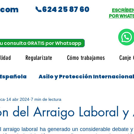
.com
📞624 25 87 60
ESCRÍBE
POR WHAT
u consulta GRATIS por Whatsapp
lidad
Regularizate
Cómo trabajamos
Canje 
 Española
Asilo y Protección Internaciona
udiantes
ica
14 abr 2024
7 min de lectura
́n del Arraigo Laboral y 
el arraigo laboral ha generado un considerable debate y 