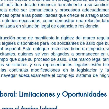
 el individuo decide renunciar formalmente a su condició
uncia debe ser comunicada y procesada adecuadament
ces optar a las posibilidades que ofrece el arraigo labo
 criterios necesarios, como demostrar una relación labor
lizada en situación legal de estancia o residencia.
trucción pone de manifiesto la rigidez del marco regulato
 legales disponibles para los solicitantes de asilo que b
l español. Este enfoque restrictivo tiene un impacto sign
citantes, quienes se ven obligados a permanecer en un
iempo que dure su proceso de asilo. Este marco legal tamb
s solicitantes y sus representantes legales estén bie
las continuas modificaciones en la legislación y las
a navegar adecuadamente el complejo sistema de migrac
boral: Limitaciones y Oportunidades
 para el Arraigo Laboral