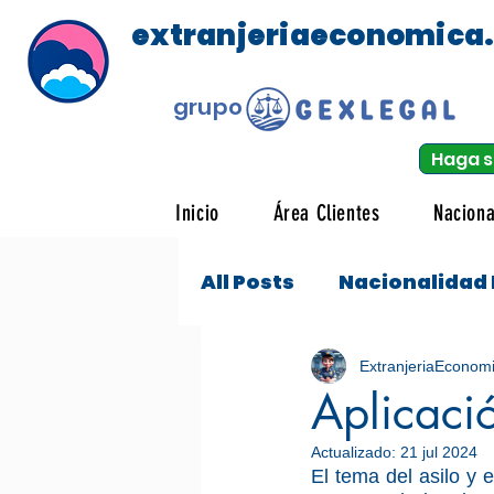
extranjeriaeconomica
grupo
Haga s
Inicio
Área Clientes
Naciona
All Posts
Nacionalidad
Tráfico
Visado Est
ExtranjeriaEconom
Aplicacio
Actualizado:
21 jul 2024
El tema del asilo y 