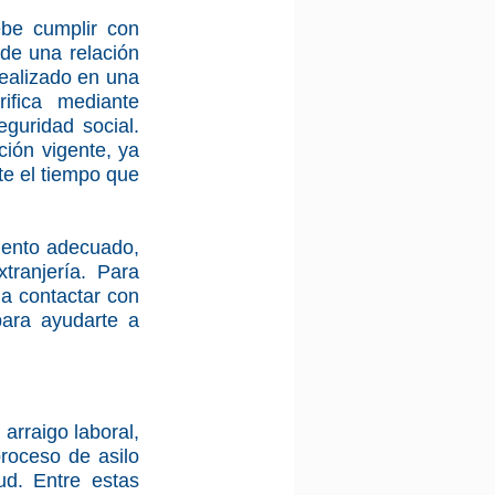
be cumplir con 
de una relación 
ealizado en una 
fica mediante 
uridad social. 
ción vigente, ya 
e el tiempo que 
ento adecuado, 
ranjería. Para 
asistencia especializada y gestión de casos de arraigo laboral, te invitamos a contactar con 
ara ayudarte a 
arraigo laboral, 
oceso de asilo 
d. Entre estas 