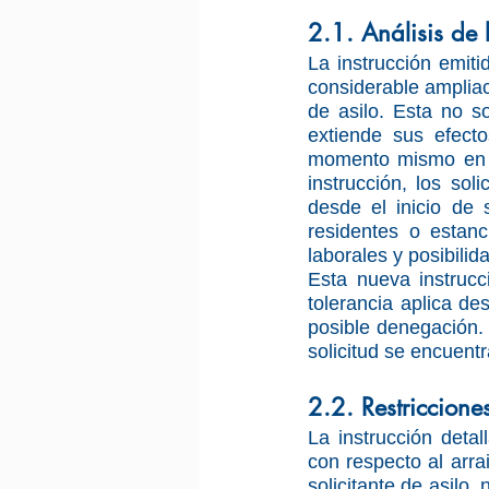
2.1. Análisis de 
La instrucción emit
considerable ampliaci
de asilo. Esta no so
extiende sus efecto
momento mismo en qu
instrucción, los sol
desde el inicio de 
residentes o estanc
laborales y posibilid
Esta nueva instrucc
tolerancia aplica de
posible denegación.
solicitud se encuent
2.2. Restriccione
La instrucción detal
con respecto al arr
solicitante de asilo,