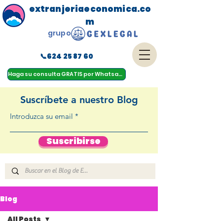
extranjeriaeconomica.co
m
grupo
📞624 25 87 60
menu
Haga su consulta GRATIS por Whatsapp
Suscríbete a nuestro Blog
Introduzca su email
Suscribirse
Blog
All Posts