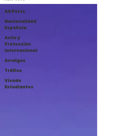
All Posts
Nacionalidad
Española
Asilo y
Protección
Internacional
Arraigos
Tráfico
Visado
Estudiantes