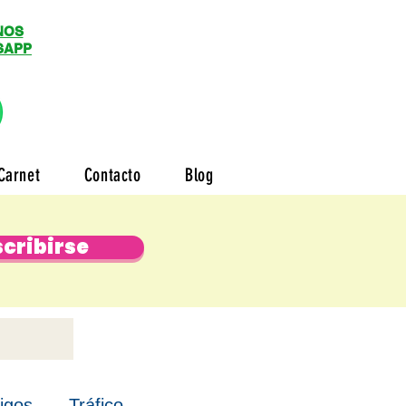
NOS
SAPP
Carnet
Contacto
Blog
cribirse
igos
Tráfico