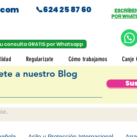
.com
📞624 25 87 60
ESCRÍBE
POR WHAT
u consulta GRATIS por Whatsapp
lidad
Regularizate
Cómo trabajamos
Canje 
ete a nuestro Blog
Sus
pañola
Asilo y Protección Internacional
Arra