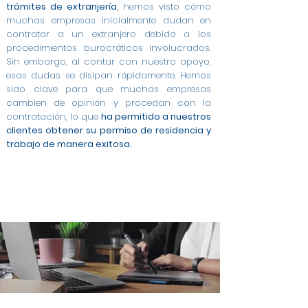
trámites de extranjería
, hemos visto cómo
muchas empresas inicialmente dudan en
contratar a un extranjero debido a los
procedimientos burocráticos involucrados.
Sin embargo, al contar con nuestro apoyo,
esas dudas se disipan rápidamente. Hemos
sido clave para que muchas empresas
cambien de opinión y procedan con la
contratación, lo que
ha permitido a nuestros
clientes obtener su permiso de residencia y
trabajo de manera exitosa.
Modificación de Permiso de Estancia por Estudios
Modificación de Estudiante a Trabajo Cuenta
Modificación de Arraigo para la Formación a
Cambio de Arraigo Social a Permiso de Trabajo en
Modificación de Estancia de Estudiante a Trabajo
Contratos a Tiempo Completo para Extranjeros
Permiso de Trabajo por Cuenta Ajena en Zamora
Asesoría Integral para Extranjeros y Empresas en
Gestión de Contratos para Arraigo Social en
Modificación de Arraigo para la Formación a
Trabajo en Zamora
Ajena en Zamora
en Zamora
Contrato para Arraigo Social en Zamora
Trabajo Cuenta Ajena en Zamora
en Zamora
en Zamora
Zamora
Zamora
Zamora