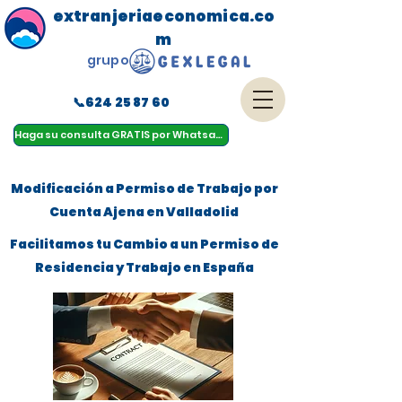
extranjeriaeconomica.co
m
grupo
📞624 25 87 60
menu
Haga su consulta GRATIS por Whatsapp
Modificación a Permiso de Trabajo por
Cuenta Ajena en Valladolid
Facilitamos tu Cambio a un Permiso de
Residencia y Trabajo en España