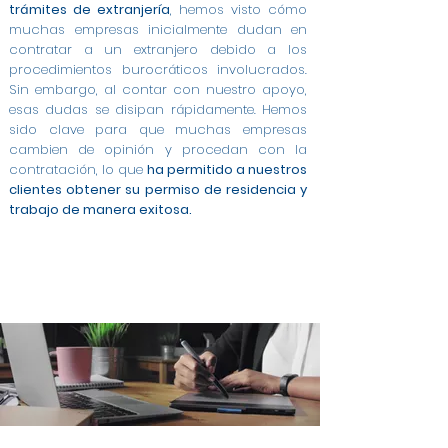
trámites de extranjería
, hemos visto cómo
muchas empresas inicialmente dudan en
contratar a un extranjero debido a los
procedimientos burocráticos involucrados.
Sin embargo, al contar con nuestro apoyo,
esas dudas se disipan rápidamente. Hemos
sido clave para que muchas empresas
cambien de opinión y procedan con la
contratación, lo que
ha permitido a nuestros
clientes obtener su permiso de residencia y
trabajo de manera exitosa.
Modificación de Permiso de Estancia por Estudios
Modificación de Estudiante a Trabajo Cuenta
Modificación de Arraigo para la Formación a
Cambio de Arraigo Social a Permiso de Trabajo en
Modificación de Estancia de Estudiante a Trabajo
Contratos a Tiempo Completo para Extranjeros
Asesoría Integral para Extranjeros y Empresas en
Gestión de Contratos para Arraigo Social en
Modificación de Arraigo para la Formación a
Permiso de Trabajo por Cuenta Ajena en
Trabajo en Valladolid
Ajena en Valladolid
en Valladolid
Contrato para Arraigo Social en Valladolid
Trabajo Cuenta Ajena en Valladolid
en Valladolid
en Valladolid
Valladolid
Valladolid
Valladolid
Valladolid