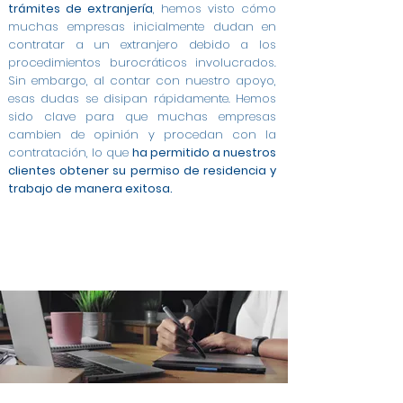
trámites de extranjería
, hemos visto cómo
muchas empresas inicialmente dudan en
contratar a un extranjero debido a los
procedimientos burocráticos involucrados.
Sin embargo, al contar con nuestro apoyo,
esas dudas se disipan rápidamente. Hemos
sido clave para que muchas empresas
cambien de opinión y procedan con la
contratación, lo que
ha permitido a nuestros
clientes obtener su permiso de residencia y
trabajo de manera exitosa.
Modificación de Permiso de Estancia por Estudios
Modificación de Estudiante a Trabajo Cuenta
Modificación de Arraigo para la Formación a
Permiso de Trabajo por Cuenta Ajena en Terrassa
Cambio de Arraigo Social a Permiso de Trabajo en
Modificación de Estancia de Estudiante a Trabajo
Contratos a Tiempo Completo para Extranjeros
Asesoría Integral para Extranjeros y Empresas en
Gestión de Contratos para Arraigo Social en
Modificación de Arraigo para la Formación a
Trabajo en Terrassa
Ajena en Terrassa
en Terrassa
Contrato para Arraigo Social en Terrassa
Trabajo Cuenta Ajena en Terrassa
en Terrassa
en Terrassa
Terrassa
Terrassa
Terrassa