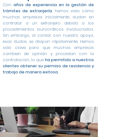
Con
años de experiencia en la gestión de
trámites de extranjería
, hemos visto cómo
muchas empresas inicialmente dudan en
contratar a un extranjero debido a los
procedimientos burocráticos involucrados.
Sin embargo, al contar con nuestro apoyo,
esas dudas se disipan rápidamente. Hemos
sido clave para que muchas empresas
cambien de opinión y procedan con la
contratación, lo que
ha permitido a nuestros
clientes obtener su permiso de residencia y
trabajo de manera exitosa.
Modificación de Permiso de Estancia por Estudios
Modificación de Estudiante a Trabajo Cuenta
Modificación de Arraigo para la Formación a
Cambio de Arraigo Social a Permiso de Trabajo en
Modificación de Estancia de Estudiante a Trabajo
Contratos a Tiempo Completo para Extranjeros
Asesoría Integral para Extranjeros y Empresas en
Gestión de Contratos para Arraigo Social en San
Permiso de Trabajo por Cuenta Ajena en San
Modificación de Arraigo para la Formación a
Trabajo en San Vicente del Raspeig
Ajena en San Vicente del Raspeig
en San Vicente del Raspeig
Contrato para Arraigo Social en San Vicente del
Trabajo Cuenta Ajena en San Vicente del Raspeig
en San Vicente del Raspeig
en San Vicente del Raspeig
San Vicente del Raspeig
San Vicente del Raspeig
Vicente del Raspeig
Vicente del Raspeig
Raspeig