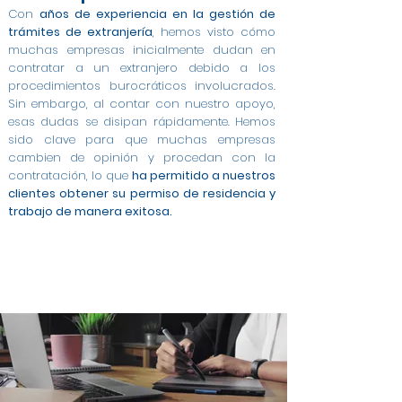
Con
años de experiencia en la gestión de
trámites de extranjería
, hemos visto cómo
muchas empresas inicialmente dudan en
contratar a un extranjero debido a los
procedimientos burocráticos involucrados.
Sin embargo, al contar con nuestro apoyo,
esas dudas se disipan rápidamente. Hemos
sido clave para que muchas empresas
cambien de opinión y procedan con la
contratación, lo que
ha permitido a nuestros
clientes obtener su permiso de residencia y
trabajo de manera exitosa.
Modificación de Permiso de Estancia por Estudios
Modificación de Estudiante a Trabajo Cuenta
Modificación de Arraigo para la Formación a
Cambio de Arraigo Social a Permiso de Trabajo en
Modificación de Estancia de Estudiante a Trabajo
Contratos a Tiempo Completo para Extranjeros
Asesoría Integral para Extranjeros y Empresas en
Gestión de Contratos para Arraigo Social en San
Permiso de Trabajo por Cuenta Ajena en San
Modificación de Arraigo para la Formación a
Trabajo en San Sebastian de los Reyes
Ajena en San Sebastian de los Reyes
en San Sebastian de los Reyes
Contrato para Arraigo Social en San Sebastian de
Trabajo Cuenta Ajena en San Sebastian de los
en San Sebastian de los Reyes
en San Sebastian de los Reyes
San Sebastian de los Reyes
San Sebastian de los Reyes
Sebastian de los Reyes
Sebastian de los Reyes
los Reyes
Reyes