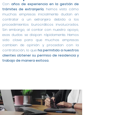
Con
años de experiencia en la gestión de
trámites de extranjería
, hemos visto cómo
muchas empresas inicialmente dudan en
contratar a un extranjero debido a los
procedimientos burocráticos involucrados.
Sin embargo, al contar con nuestro apoyo,
esas dudas se disipan rápidamente. Hemos
sido clave para que muchas empresas
cambien de opinión y procedan con la
contratación, lo que
ha permitido a nuestros
clientes obtener su permiso de residencia y
trabajo de manera exitosa.
Modificación de Permiso de Estancia por Estudios
Modificación de Estudiante a Trabajo Cuenta
Modificación de Arraigo para la Formación a
Cambio de Arraigo Social a Permiso de Trabajo en
Modificación de Estancia de Estudiante a Trabajo
Contratos a Tiempo Completo para Extranjeros
Asesoría Integral para Extranjeros y Empresas en
Gestión de Contratos para Arraigo Social en San
Permiso de Trabajo por Cuenta Ajena en San
Modificación de Arraigo para la Formación a
Trabajo en San Fernando de Henares
Ajena en San Fernando de Henares
en San Fernando de Henares
Contrato para Arraigo Social en San Fernando de
Trabajo Cuenta Ajena en San Fernando de
en San Fernando de Henares
en San Fernando de Henares
San Fernando de Henares
San Fernando de Henares
Fernando de Henares
Fernando de Henares
Henares
Henares