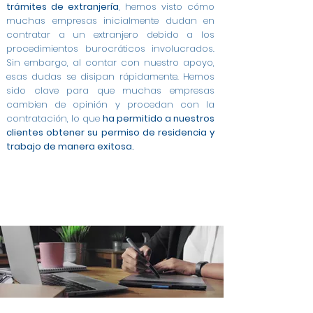
trámites de extranjería
, hemos visto cómo
muchas empresas inicialmente dudan en
contratar a un extranjero debido a los
procedimientos burocráticos involucrados.
Sin embargo, al contar con nuestro apoyo,
esas dudas se disipan rápidamente. Hemos
sido clave para que muchas empresas
cambien de opinión y procedan con la
contratación, lo que
ha permitido a nuestros
clientes obtener su permiso de residencia y
trabajo de manera exitosa.
Modificación de Permiso de Estancia por Estudios
Modificación de Estudiante a Trabajo Cuenta
Modificación de Arraigo para la Formación a
Cambio de Arraigo Social a Permiso de Trabajo en
Modificación de Estancia de Estudiante a Trabajo
Contratos a Tiempo Completo para Extranjeros
Asesoría Integral para Extranjeros y Empresas en
Gestión de Contratos para Arraigo Social en
Modificación de Arraigo para la Formación a
Permiso de Trabajo por Cuenta Ajena en
Trabajo en Pamplona
Ajena en Pamplona
en Pamplona
Contrato para Arraigo Social en Pamplona
Trabajo Cuenta Ajena en Pamplona
en Pamplona
en Pamplona
Pamplona
Pamplona
Pamplona
Pamplona