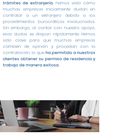
trámites de extranjería
, hemos visto cómo
muchas empresas inicialmente dudan en
contratar a un extranjero debido a los
procedimientos burocráticos involucrados.
Sin embargo, al contar con nuestro apoyo,
esas dudas se disipan rápidamente. Hemos
sido clave para que muchas empresas
cambien de opinión y procedan con la
contratación, lo que
ha permitido a nuestros
clientes obtener su permiso de residencia y
trabajo de manera exitosa.
Modificación de Permiso de Estancia por Estudios
Modificación de Estudiante a Trabajo Cuenta
Modificación de Arraigo para la Formación a
Cambio de Arraigo Social a Permiso de Trabajo en
Modificación de Estancia de Estudiante a Trabajo
Contratos a Tiempo Completo para Extranjeros
Asesoría Integral para Extranjeros y Empresas en
Permiso de Trabajo por Cuenta Ajena en Oviedo
Gestión de Contratos para Arraigo Social en
Modificación de Arraigo para la Formación a
Trabajo en Oviedo
Ajena en Oviedo
en Oviedo
Contrato para Arraigo Social en Oviedo
Trabajo Cuenta Ajena en Oviedo
en Oviedo
en Oviedo
Oviedo
Oviedo
Oviedo