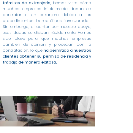
trámites de extranjería
, hemos visto cómo
muchas empresas inicialmente dudan en
contratar a un extranjero debido a los
procedimientos burocráticos involucrados.
Sin embargo, al contar con nuestro apoyo,
esas dudas se disipan rápidamente. Hemos
sido clave para que muchas empresas
cambien de opinión y procedan con la
contratación, lo que
ha permitido a nuestros
clientes obtener su permiso de residencia y
trabajo de manera exitosa.
Modificación de Permiso de Estancia por Estudios
Modificación de Estudiante a Trabajo Cuenta
Modificación de Arraigo para la Formación a
Cambio de Arraigo Social a Permiso de Trabajo en
Modificación de Estancia de Estudiante a Trabajo
Contratos a Tiempo Completo para Extranjeros
Permiso de Trabajo por Cuenta Ajena en Navarra
Asesoría Integral para Extranjeros y Empresas en
Gestión de Contratos para Arraigo Social en
Modificación de Arraigo para la Formación a
Trabajo en Navarra
Ajena en Navarra
en Navarra
Contrato para Arraigo Social en Navarra
Trabajo Cuenta Ajena en Navarra
en Navarra
en Navarra
Navarra
Navarra
Navarra