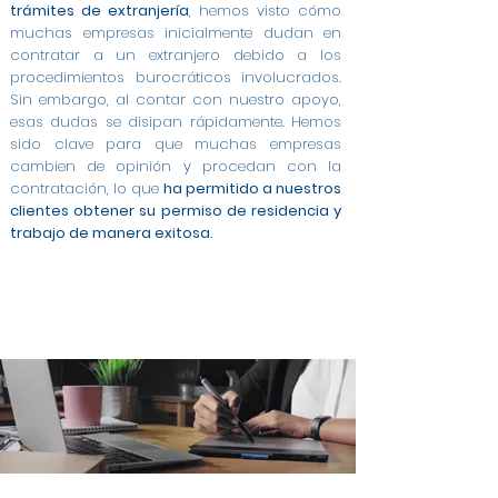
trámites de extranjería
, hemos visto cómo
muchas empresas inicialmente dudan en
contratar a un extranjero debido a los
procedimientos burocráticos involucrados.
Sin embargo, al contar con nuestro apoyo,
esas dudas se disipan rápidamente. Hemos
sido clave para que muchas empresas
cambien de opinión y procedan con la
contratación, lo que
ha permitido a nuestros
clientes obtener su permiso de residencia y
trabajo de manera exitosa.
Modificación de Permiso de Estancia por Estudios
Modificación de Estudiante a Trabajo Cuenta
Modificación de Arraigo para la Formación a
Cambio de Arraigo Social a Permiso de Trabajo en
Permiso de Trabajo por Cuenta Ajena en Marbella
Modificación de Estancia de Estudiante a Trabajo
Contratos a Tiempo Completo para Extranjeros
Asesoría Integral para Extranjeros y Empresas en
Gestión de Contratos para Arraigo Social en
Modificación de Arraigo para la Formación a
Trabajo en Marbella
Ajena en Marbella
en Marbella
Contrato para Arraigo Social en Marbella
Trabajo Cuenta Ajena en Marbella
en Marbella
en Marbella
Marbella
Marbella
Marbella