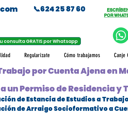
.com
📞624 25 87 60
ESCRÍBE
POR WHAT
u consulta GRATIS por Whatsapp
lidad
Regularizate
Cómo trabajamos
Canje 
Trabajo por Cuenta Ajena en M
a un Permiso de Residencia y 
ción de Estancia de Estudios a Trabaj
ción de Arraigo Socioformativo a Cue