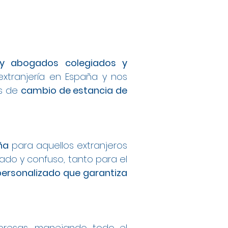
s y abogados colegiados y
extranjería en España y nos
os de
cambio de estancia de
ña
para aquellos extranjeros
do y confuso, tanto para el
personalizado que garantiza
mpresas, manejando todo el