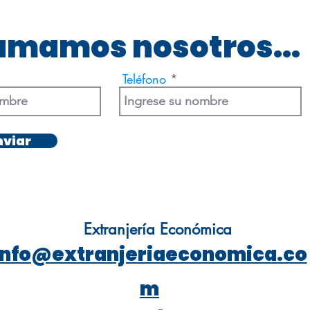
lamamos nosotros...
Teléfono
nviar
Extranjería Económica
info@extranjeriaeconomica.co
m