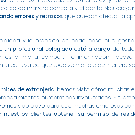
ealice de manera correcta y eficiente. Nos asegu
itando errores y retrasos
que puedan afectar la apr
cialidad y la precisión en cada caso que gesti
 un profesional colegiado está a cargo
de todo 
én les anima a compartir la información necesar
con la certeza de que todo se maneja de manera seg
ámites de extranjería
, hemos visto cómo muchas e
procedimientos burocráticos involucrados. Sin emb
. Hemos sido clave para que muchas empresas cam
a nuestros clientes obtener su permiso de resi
l en Madrid
 a Trabajo en Madrid
rabajo en Madrid