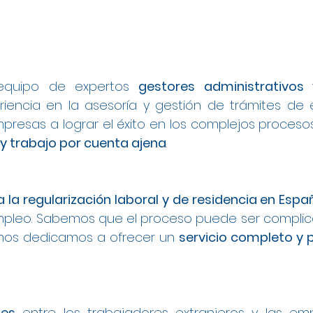
equipo de expertos
gestores administrativo
encia en la asesoría y gestión de trámites de 
presas a lograr el éxito en los complejos proces
 y trabajo por cuenta ajena
.
a la regularización laboral y de residencia en Espa
leo. Sabemos que el proceso puede ser complica
 nos dedicamos a ofrecer un
servicio completo y 
les
entre los trabajadores extranjeros y las e