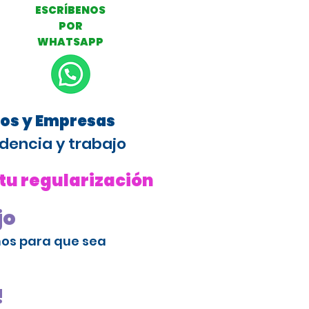
ESCRÍBENOS
POR
WHATSAPP
ros y Empresas
dencia y trabajo
 tu regularización
jo
amos para que sea
!