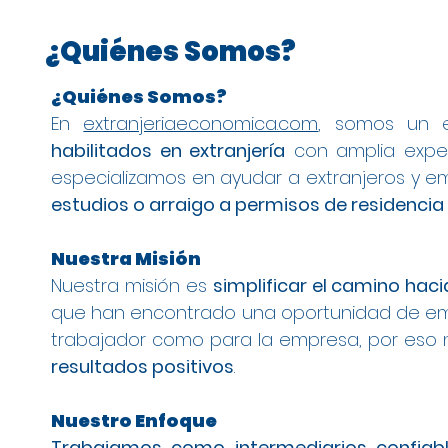
¿Quiénes Somos?
¿Quiénes Somos?
En
extranjeriaeconomica.com
, somos un 
habilitados en extranjería
con amplia experi
especializamos en ayudar a extranjeros y em
estudios o arraigo a permisos de residencia
Nuestra Misión
Nuestra misión es
simplificar el camino haci
que han encontrado una oportunidad de emp
trabajador como para la empresa, por eso
resultados positivos
.
Nuestro Enfoque
Trabajamos como intermediarios confiab