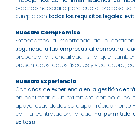
papeleo necesario para que el proceso se r
cumpla con
todos los requisitos legales, ev
Nuestro Compromiso
Entendemos la importancia de la confiden
seguridad a las empresas al demostrar que
proporciona tranquilidad, sino que tambi
presentados, datos fiscales y vida laboral, 
Nuestra Experiencia
Con
años de experiencia en la gestión de tr
en contratar a un extranjero debido a los 
apoyo, esas dudas se disipan rápidamente
con la contratación, lo que
ha permitido 
exitosa.
Gestión de Contratos para Arraigo Socia
Modificación de Estancia de Estudiante
Contrato para Arraigo Social en Madrid
Cambio de Arraigo Social a Permiso de T