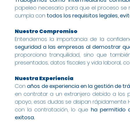
papeleo necesario para que el proceso se r
cumpla con
todos los requisitos legales, ev
Nuestro Compromiso
Entendemos la importancia de la confiden
seguridad a las empresas al demostrar que
proporciona tranquilidad, sino que tambi
presentados, datos fiscales y vida laboral, 
Nuestra Experiencia
Con
años de experiencia en la gestión de tr
en contratar a un extranjero debido a los 
apoyo, esas dudas se disipan rápidamente
con la contratación, lo que
ha permitido 
exitosa.
Gestión de Contratos para Arraigo Socia
Modificación de Estancia de Estudiante
Contrato para Arraigo Social en Granad
Cambio de Arraigo Social a Permiso de 