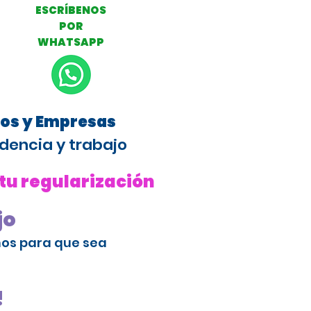
ESCRÍBENOS
POR
WHATSAPP
ros y Empresas
dencia y trabajo
 tu regularización
jo
amos para que sea
!