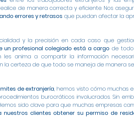
ealice de manera correcta y eficiente. Nos asegu
itando errores y retrasos
que puedan afectar la apr
cialidad y la precisión en cada caso que gesti
 un profesional colegiado está a cargo
de todo 
én les anima a compartir la información necesar
con la certeza de que todo se maneja de manera seg
ámites de extranjería
, hemos visto cómo muchas e
procedimientos burocráticos involucrados. Sin emb
. Hemos sido clave para que muchas empresas cam
a nuestros clientes obtener su permiso de resi
l en Granada
 a Trabajo en Granada
a
Trabajo en Granada