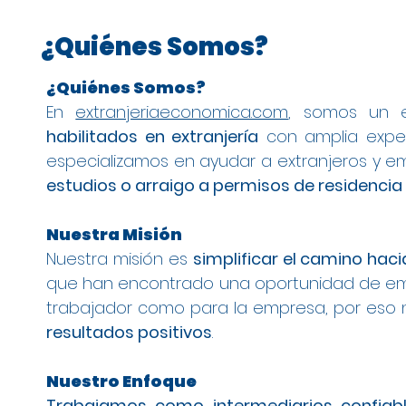
¿Quiénes Somos?
¿Quiénes Somos?
En
extranjeriaeconomica.com
, somos un 
habilitados en extranjería
con amplia experi
especializamos en ayudar a extranjeros y em
estudios o arraigo a permisos de residencia
Nuestra Misión
Nuestra misión es
simplificar el camino haci
que han encontrado una oportunidad de emp
trabajador como para la empresa, por eso
resultados positivos
.
Nuestro Enfoque
Trabajamos como intermediarios confiab