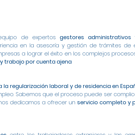
equipo de expertos
gestores administrativo
encia en la asesoría y gestión de trámites de 
presas a lograr el éxito en los complejos proces
 y trabajo por cuenta ajena
.
a la regularización laboral y de residencia en Espa
leo. Sabemos que el proceso puede ser complica
 nos dedicamos a ofrecer un
servicio completo y 
les
entre los trabajadores extranjeros y las e