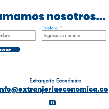
lamamos nosotros...
Teléfono
nviar
Extranjería Económica
info@extranjeriaeconomica.co
m