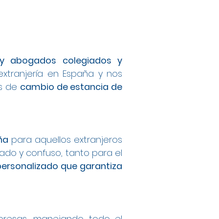
s y abogados colegiados y
extranjería en España y nos
os de
cambio de estancia de
ña
para aquellos extranjeros
do y confuso, tanto para el
personalizado que garantiza
mpresas, manejando todo el