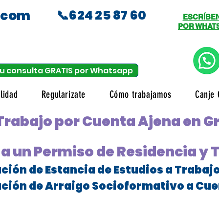
.com
📞624 25 87 60
ESCRÍBE
POR WHAT
u consulta GRATIS por Whatsapp
lidad
Regularizate
Cómo trabajamos
Canje 
 Trabajo por Cuenta Ajena en 
a un Permiso de Residencia y 
ción de Estancia de Estudios a Trabaj
ción de Arraigo Socioformativo a Cue