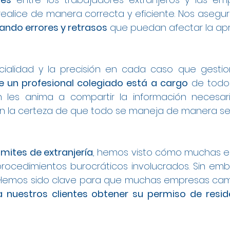
ealice de manera correcta y eficiente. Nos asegu
itando errores y retrasos
que puedan afectar la apr
cialidad y la precisión en cada caso que gesti
 un profesional colegiado está a cargo
de todo 
én les anima a compartir la información necesar
con la certeza de que todo se maneja de manera seg
ámites de extranjería
, hemos visto cómo muchas e
procedimientos burocráticos involucrados. Sin emb
. Hemos sido clave para que muchas empresas cam
a nuestros clientes obtener su permiso de resi
l en Gandia
 a Trabajo en Gandia
rabajo en Gandia