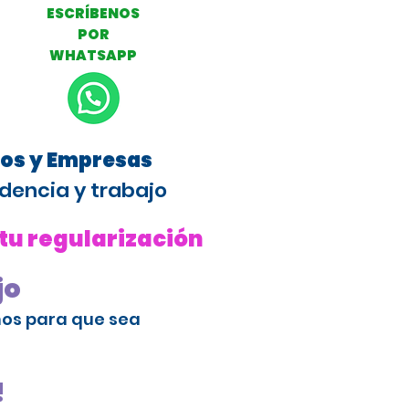
ESCRÍBENOS
POR
WHATSAPP
ros y Empresas
dencia y trabajo
 tu regularización
jo
amos para que sea
!