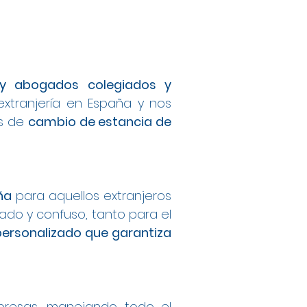
s y abogados colegiados y
extranjería en España y nos
os de
cambio de estancia de
ña
para aquellos extranjeros
do y confuso, tanto para el
personalizado que garantiza
mpresas, manejando todo el