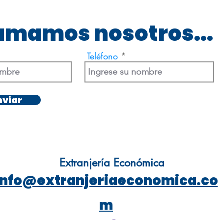
lamamos nosotros...
Teléfono
nviar
Extranjería Económica
info@extranjeriaeconomica.co
m