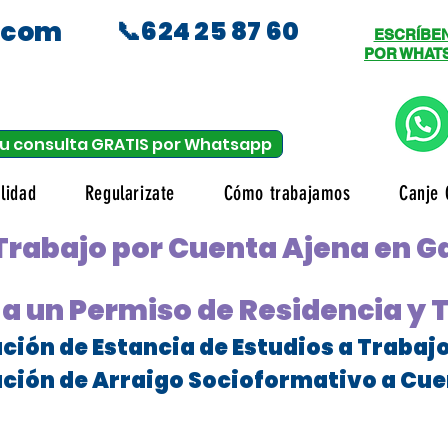
.com
📞624 25 87 60
ESCRÍBE
POR WHAT
u consulta GRATIS por Whatsapp
lidad
Regularizate
Cómo trabajamos
Canje 
Trabajo por Cuenta Ajena en G
a un Permiso de Residencia y 
ción de Estancia de Estudios a Trabaj
ción de Arraigo Socioformativo a Cue