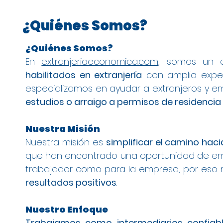
¿Quiénes Somos?
¿Quiénes Somos?
En
extranjeriaeconomica.com
, somos un 
habilitados en extranjería
con amplia experi
especializamos en ayudar a extranjeros y em
estudios o arraigo a permisos de residencia
Nuestra Misión
Nuestra misión es
simplificar el camino haci
que han encontrado una oportunidad de emp
trabajador como para la empresa, por eso
resultados positivos
.
Nuestro Enfoque
Trabajamos como intermediarios confiab