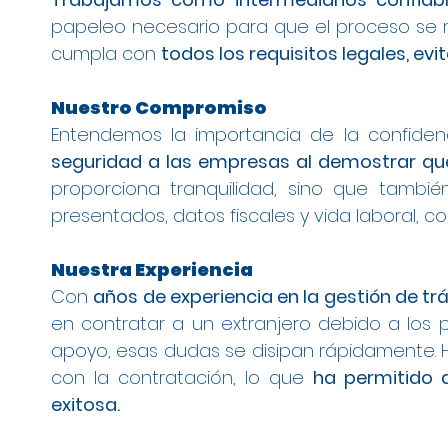
papeleo necesario para que el proceso se r
cumpla con
todos los requisitos legales, ev
Nuestro Compromiso
Entendemos la importancia de la confiden
seguridad a las empresas al demostrar que
proporciona tranquilidad, sino que tambi
presentados, datos fiscales y vida laboral, 
Nuestra Experiencia
Con
años de experiencia en la gestión de tr
en contratar a un extranjero debido a los 
apoyo, esas dudas se disipan rápidamente
con la contratación, lo que
ha permitido 
exitosa.
Gestión de Contratos para Arraigo Socia
Modificación de Estancia de Estudiante
Contrato para Arraigo Social en Gandia
Cambio de Arraigo Social a Permiso de T