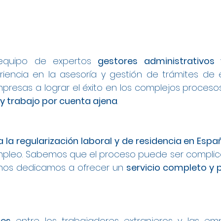
equipo de expertos
gestores administrativo
encia en la asesoría y gestión de trámites de 
presas a lograr el éxito en los complejos proces
 y trabajo por cuenta ajena
.
a la regularización laboral y de residencia en Espa
leo. Sabemos que el proceso puede ser complica
 nos dedicamos a ofrecer un
servicio completo y 
les
entre los trabajadores extranjeros y las e