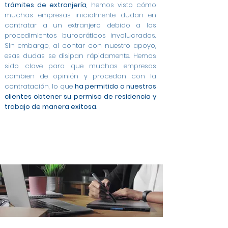
trámites de extranjería
, hemos visto cómo
muchas empresas inicialmente dudan en
contratar a un extranjero debido a los
procedimientos burocráticos involucrados.
Sin embargo, al contar con nuestro apoyo,
esas dudas se disipan rápidamente. Hemos
sido clave para que muchas empresas
cambien de opinión y procedan con la
contratación, lo que
ha permitido a nuestros
clientes obtener su permiso de residencia y
trabajo de manera exitosa.
Modificación de Permiso de Estancia por Estudios
Modificación de Estudiante a Trabajo Cuenta
Modificación de Arraigo para la Formación a
Cambio de Arraigo Social a Permiso de Trabajo en
Modificación de Estancia de Estudiante a Trabajo
Permiso de Trabajo por Cuenta Ajena en Cordoba
Contratos a Tiempo Completo para Extranjeros
Asesoría Integral para Extranjeros y Empresas en
Gestión de Contratos para Arraigo Social en
Modificación de Arraigo para la Formación a
Trabajo en Cordoba
Ajena en Cordoba
en Cordoba
Contrato para Arraigo Social en Cordoba
Trabajo Cuenta Ajena en Cordoba
en Cordoba
en Cordoba
Cordoba
Cordoba
Cordoba