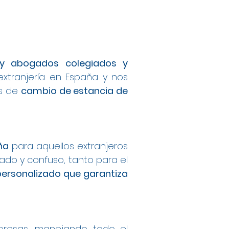
s y abogados colegiados y
extranjería en España y nos
os de
cambio de estancia de
ña
para aquellos extranjeros
do y confuso, tanto para el
personalizado que garantiza
mpresas, manejando todo el