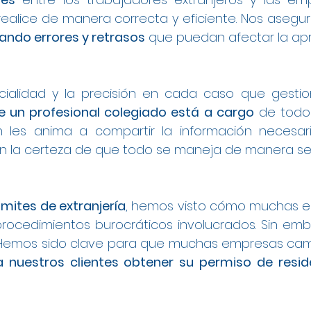
ealice de manera correcta y eficiente. Nos asegu
itando errores y retrasos
que puedan afectar la apr
cialidad y la precisión en cada caso que gesti
 un profesional colegiado está a cargo
de todo 
én les anima a compartir la información necesar
con la certeza de que todo se maneja de manera seg
ámites de extranjería
, hemos visto cómo muchas e
procedimientos burocráticos involucrados. Sin emb
. Hemos sido clave para que muchas empresas cam
a nuestros clientes obtener su permiso de resi
 en Bizkaia
a Trabajo en Bizkaia
rabajo en Bizkaia