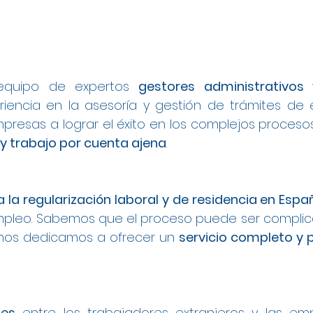
equipo de expertos
gestores administrativo
encia en la asesoría y gestión de trámites de 
presas a lograr el éxito en los complejos proces
 y trabajo por cuenta ajena
.
a la regularización laboral y de residencia en Espa
leo. Sabemos que el proceso puede ser complica
 nos dedicamos a ofrecer un
servicio completo y 
les
entre los trabajadores extranjeros y las e