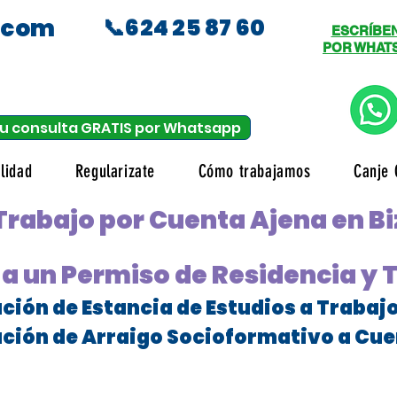
.com
📞624 25 87 60
ESCRÍBE
POR WHAT
u consulta GRATIS por Whatsapp
lidad
Regularizate
Cómo trabajamos
Canje 
Trabajo por Cuenta Ajena en B
a un Permiso de Residencia y 
ción de Estancia de Estudios a Trabaj
ción de Arraigo Socioformativo a Cue