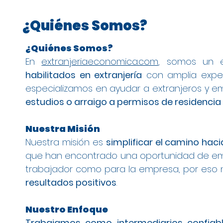
¿Quiénes Somos?
¿Quiénes Somos?
En
extranjeriaeconomica.com
, somos un 
habilitados en extranjería
con amplia experi
especializamos en ayudar a extranjeros y em
estudios o arraigo a permisos de residencia
Nuestra Misión
Nuestra misión es
simplificar el camino haci
que han encontrado una oportunidad de emp
trabajador como para la empresa, por eso
resultados positivos
.
Nuestro Enfoque
Trabajamos como intermediarios confiab