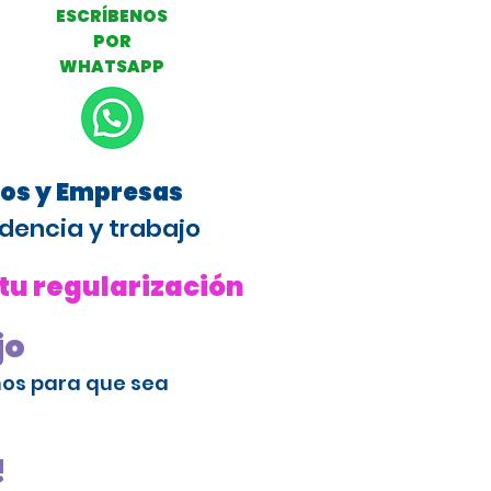
ESCRÍBENOS
POR
WHATSAPP
ros y Empresas
dencia y trabajo
 tu regularización
jo
amos para que sea
!