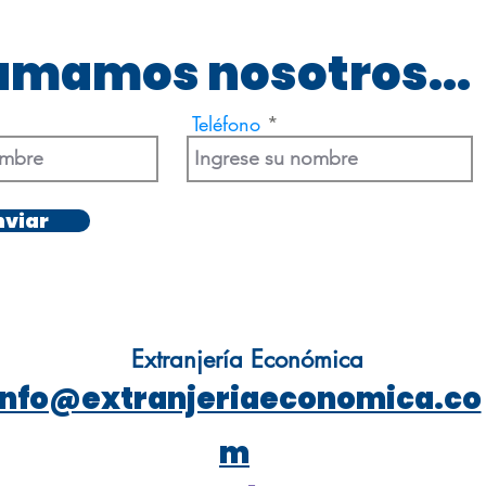
lamamos nosotros...
Teléfono
nviar
Extranjería Económica
info@extranjeriaeconomica.co
m