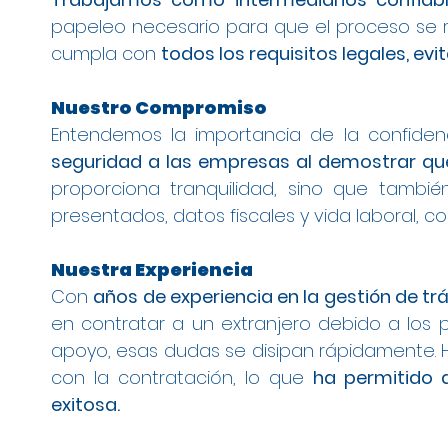
papeleo necesario para que el proceso se r
cumpla con
todos los requisitos legales, ev
Nuestro Compromiso
Entendemos la importancia de la confiden
seguridad a las empresas al demostrar que
proporciona tranquilidad, sino que tambi
presentados, datos fiscales y vida laboral, 
Nuestra Experiencia
Con
años de experiencia en la gestión de tr
en contratar a un extranjero debido a los 
apoyo, esas dudas se disipan rápidamente
con la contratación, lo que
ha permitido 
exitosa.
Gestión de Contratos para Arraigo Social
Modificación de Estancia de Estudiante 
Contrato para Arraigo Social en Bizkaia
Cambio de Arraigo Social a Permiso de T