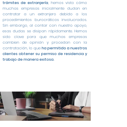
trámites de extranjería
, hemos visto cómo
muchas empresas inicialmente dudan en
contratar a un extranjero debido a los
procedimientos burocráticos involucrados.
Sin embargo, al contar con nuestro apoyo,
esas dudas se disipan rápidamente. Hemos
sido clave para que muchas empresas
cambien de opinión y procedan con la
contratación, lo que
ha permitido a nuestros
clientes obtener su permiso de residencia y
trabajo de manera exitosa.
Modificación de Permiso de Estancia por Estudios
Modificación de Estudiante a Trabajo Cuenta
Modificación de Arraigo para la Formación a
Cambio de Arraigo Social a Permiso de Trabajo en
Modificación de Estancia de Estudiante a Trabajo
Contratos a Tiempo Completo para Extranjeros
Asesoría Integral para Extranjeros y Empresas en
Gestión de Contratos para Arraigo Social en
Modificación de Arraigo para la Formación a
Permiso de Trabajo por Cuenta Ajena en
Trabajo en Badalona
Ajena en Badalona
en Badalona
Contrato para Arraigo Social en Badalona
Trabajo Cuenta Ajena en Badalona
en Badalona
en Badalona
Badalona
Badalona
Badalona
Badalona