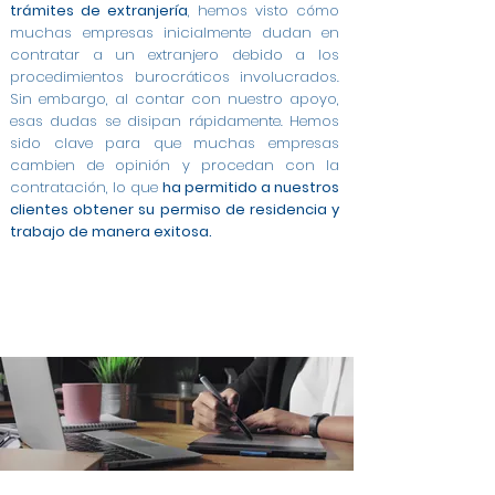
trámites de extranjería
, hemos visto cómo
muchas empresas inicialmente dudan en
contratar a un extranjero debido a los
procedimientos burocráticos involucrados.
Sin embargo, al contar con nuestro apoyo,
esas dudas se disipan rápidamente. Hemos
sido clave para que muchas empresas
cambien de opinión y procedan con la
contratación, lo que
ha permitido a nuestros
clientes obtener su permiso de residencia y
trabajo de manera exitosa.
Modificación de Permiso de Estancia por Estudios
Modificación de Estudiante a Trabajo Cuenta
Modificación de Arraigo para la Formación a
Cambio de Arraigo Social a Permiso de Trabajo en
Modificación de Estancia de Estudiante a Trabajo
Permiso de Trabajo por Cuenta Ajena en Asturias
Contratos a Tiempo Completo para Extranjeros
Asesoría Integral para Extranjeros y Empresas en
Gestión de Contratos para Arraigo Social en
Modificación de Arraigo para la Formación a
Trabajo en Asturias
Ajena en Asturias
en Asturias
Contrato para Arraigo Social en Asturias
Trabajo Cuenta Ajena en Asturias
en Asturias
en Asturias
Asturias
Asturias
Asturias