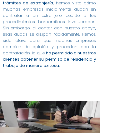
trámites de extranjería
, hemos visto cómo
muchas empresas inicialmente dudan en
contratar a un extranjero debido a los
procedimientos burocráticos involucrados.
Sin embargo, al contar con nuestro apoyo,
esas dudas se disipan rápidamente. Hemos
sido clave para que muchas empresas
cambien de opinión y procedan con la
contratación, lo que
ha permitido a nuestros
clientes obtener su permiso de residencia y
trabajo de manera exitosa.
Modificación de Permiso de Estancia por Estudios
Modificación de Estudiante a Trabajo Cuenta
Modificación de Arraigo para la Formación a
Cambio de Arraigo Social a Permiso de Trabajo en
Permiso de Trabajo por Cuenta Ajena en Aranjuez
Modificación de Estancia de Estudiante a Trabajo
Contratos a Tiempo Completo para Extranjeros
Asesoría Integral para Extranjeros y Empresas en
Gestión de Contratos para Arraigo Social en
Modificación de Arraigo para la Formación a
Trabajo en Aranjuez
Ajena en Aranjuez
en Aranjuez
Contrato para Arraigo Social en Aranjuez
Trabajo Cuenta Ajena en Aranjuez
en Aranjuez
en Aranjuez
Aranjuez
Aranjuez
Aranjuez