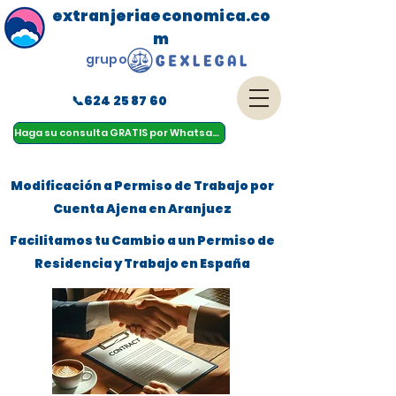
extranjeriaeconomica.co
m
grupo
📞624 25 87 60
menu
Haga su consulta GRATIS por Whatsapp
Modificación a Permiso de Trabajo por
Cuenta Ajena en Aranjuez
Facilitamos tu Cambio a un Permiso de
Residencia y Trabajo en España