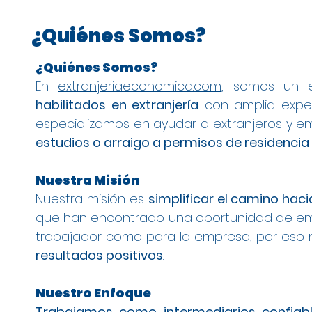
¿Quiénes Somos?
¿Quiénes Somos?
En
extranjeriaeconomica.com
, somos un 
habilitados en extranjería
con amplia experi
especializamos en ayudar a extranjeros y em
estudios o arraigo a permisos de residencia
Nuestra Misión
Nuestra misión es
simplificar el camino haci
que han encontrado una oportunidad de emp
trabajador como para la empresa, por eso
resultados positivos
.
Nuestro Enfoque
Trabajamos como intermediarios confiab