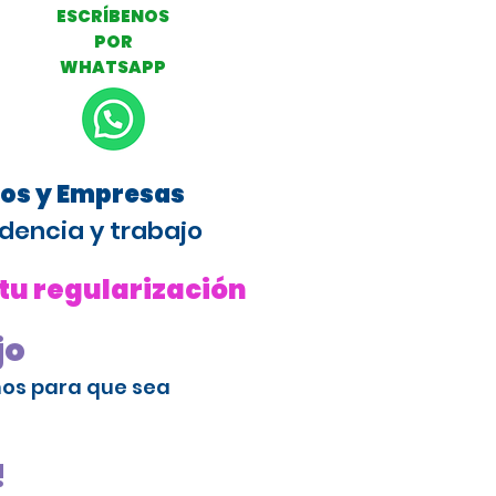
ESCRÍBENOS
POR
WHATSAPP
ros y Empresas
dencia y trabajo
 tu regularización
jo
amos para que sea
!