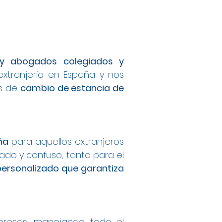
s y abogados colegiados y
extranjería en España y nos
os de
cambio de estancia de
ña
para aquellos extranjeros
do y confuso, tanto para el
personalizado que garantiza
mpresas, manejando todo el