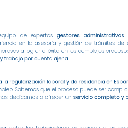
equipo de expertos
gestores administrativo
encia en la asesoría y gestión de trámites de 
presas a lograr el éxito en los complejos proces
 y trabajo por cuenta ajena
.
a la regularización laboral y de residencia en Espa
leo. Sabemos que el proceso puede ser complica
 nos dedicamos a ofrecer un
servicio completo y 
les
entre los trabajadores extranjeros y las e