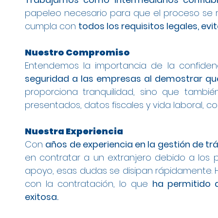
papeleo necesario para que el proceso se r
cumpla con
todos los requisitos legales, ev
Nuestro Compromiso
Entendemos la importancia de la confiden
seguridad a las empresas al demostrar que
proporciona tranquilidad, sino que tambi
presentados, datos fiscales y vida laboral, 
Nuestra Experiencia
Con
años de experiencia en la gestión de tr
en contratar a un extranjero debido a los 
apoyo, esas dudas se disipan rápidamente
con la contratación, lo que
ha permitido 
exitosa.
Gestión de Contratos para Arraigo Socia
Modificación de Estancia de Estudiante
Contrato para Arraigo Social en Alcobe
Cambio de Arraigo Social a Permiso de 