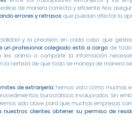
ealice de manera correcta y eficiente. Nos asegu
itando errores y retrasos
que puedan afectar la apr
cialidad y la precisión en cada caso que gesti
 un profesional colegiado está a cargo
de todo 
én les anima a compartir la información necesar
con la certeza de que todo se maneja de manera seg
ámites de extranjería
, hemos visto cómo muchas e
procedimientos burocráticos involucrados. Sin emb
. Hemos sido clave para que muchas empresas cam
a nuestros clientes obtener su permiso de resi
l en Alcobendas
 a Trabajo en Alcobendas
ndas
Trabajo en Alcobendas