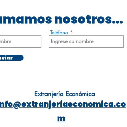
lamamos nosotros...
Teléfono
nviar
Extranjería Económica
info@extranjeriaeconomica.co
m