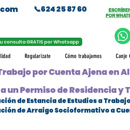
.com
📞624 25 87 60
ESCRÍBE
POR WHAT
u consulta GRATIS por Whatsapp
lidad
Regularizate
Cómo trabajamos
Canje 
 Trabajo por Cuenta Ajena en 
a un Permiso de Residencia y 
ción de Estancia de Estudios a Trabaj
ción de Arraigo Socioformativo a Cue