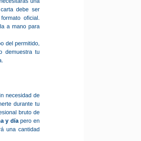
 necesitarás una 
carta debe ser 
rmato oficial. 
rla a mano para 
 del permitido, 
o demuestra tu 
a.
in necesidad de 
rte durante tu 
sional bruto de 
a y día 
pero en 
á una cantidad 