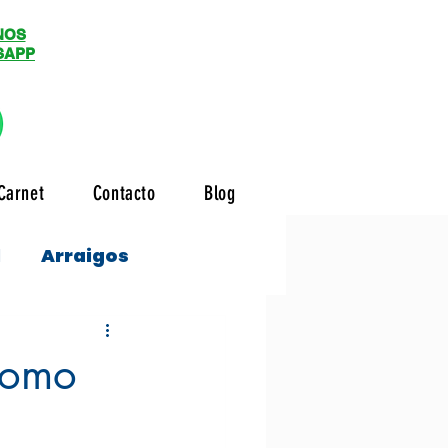
NOS
SAPP
Carnet
Contacto
Blog
l
Arraigos
 como