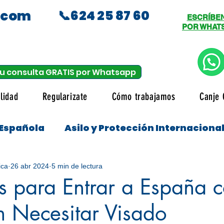
.com
📞624 25 87 60
ESCRÍBE
POR WHAT
u consulta GRATIS por Whatsapp
lidad
Regularizate
Cómo trabajamos
Canje 
 Española
Asilo y Protección Internaciona
udiantes
ica
26 abr 2024
5 min de lectura
os para Entrar a España
in Necesitar Visado