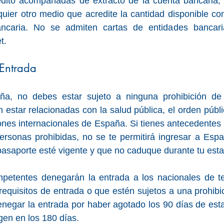
rédito acompañadas de extracto de la cuenta bancaria, l
quier otro medio que acredite la cantidad disponible com
ancaria. No se admiten cartas de entidades bancaria
t.
 Entrada
ña, no debes estar sujeto a ninguna prohibición de 
 estar relacionadas con la salud pública, el orden públic
iones internacionales de España. Si tienes antecedentes 
personas prohibidas, no se te permitirá ingresar a Esp
asaporte esté vigente y que no caduque durante tu esta
petentes denegarán la entrada a los nacionales de te
equisitos de entrada o que estén sujetos a una prohibic
negar la entrada por haber agotado los 90 días de esta
gen en los 180 días.