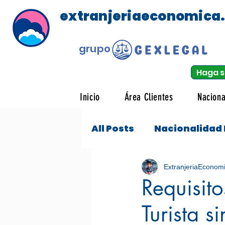
extranjeriaeconomica
grupo
Haga s
Inicio
Área Clientes
Naciona
All Posts
Nacionalidad
Tráfico
Visado Est
ExtranjeriaEconom
Requisit
Turista s