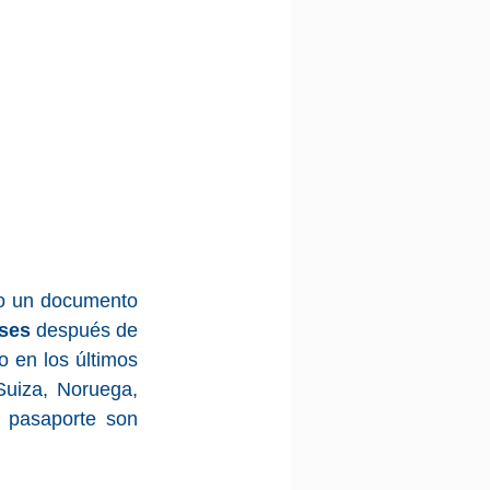
o un documento 
ses
 después de 
la fecha prevista para tu salida de España. Además, debe haber sido emitido en los últimos 
uiza, Noruega, 
 pasaporte son 