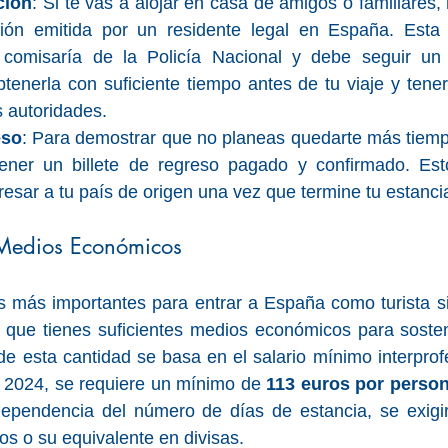
ción
: Si te vas a alojar en casa de amigos o familiares,
ción emitida por un residente legal en España. Esta 
comisaría de la Policía Nacional y debe seguir un fo
tenerla con suficiente tiempo antes de tu viaje y tene
s autoridades.
eso
: Para demostrar que no planeas quedarte más tiempo
tener un billete de regreso pagado y confirmado. Est
resar a tu país de origen una vez que termine tu estanci
 Medios Económicos
os más importantes para entrar a España como turista s
 que tienes suficientes medios económicos para sostene
 de esta cantidad se basa en el salario mínimo interprofe
 2024, se requiere un mínimo de 
113 euros por person
ependencia del número de días de estancia, se exigir
s o su equivalente en divisas.