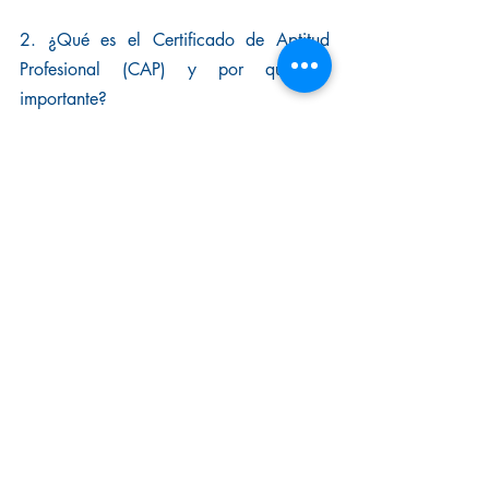
2. ¿Qué es el Certificado de Aptitud 
Profesional (CAP) y por qué es 
importante?
El 
Certificado de Aptitud Profesional 
(CAP)
 es un documento que acredita que un 
conductor ha recibido la formación 
necesaria para el transporte de mercancías 
o pasajeros de manera segura y eficiente en 
España. Es importante porque es un 
requisito legal obligatorio para todos los 
conductores profesionales en España, 
mejora tu empleabilidad al aumentar tus 
posibilidades de encontrar empleo en el 
sector del transporte, y asegura que los 
conductores estén capacitados para 
manejar vehículos de transporte con los 
conocimientos y habilidades necesarios.
3. ¿Puedo trabajar en España mientras 