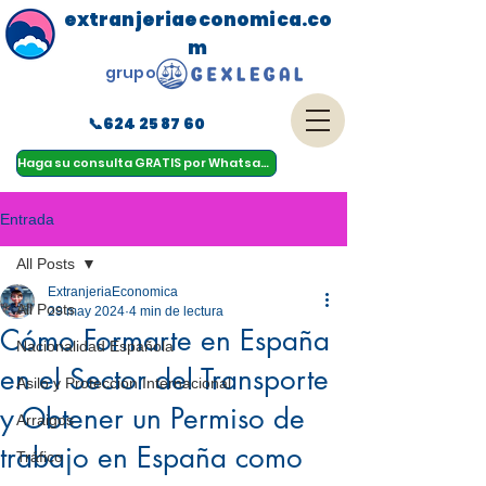
extranjeriaeconomica.co
m
grupo
📞624 25 87 60
menu
Haga su consulta GRATIS por Whatsapp
Entrada
All Posts
ExtranjeriaEconomica
All Posts
29 may 2024
4 min de lectura
Cómo Formarte en España
Nacionalidad Española
en el Sector del Transporte
Asilo y Protección Internacional
y Obtener un Permiso de
Arraigos
trabajo en España como
Tráfico