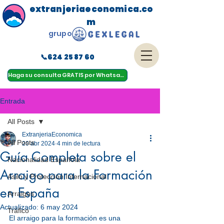
extranjeriaeconomica.co
m
grupo
📞624 25 87 60
menu
Haga su consulta GRATIS por Whatsapp
Entrada
All Posts
ExtranjeriaEconomica
All Posts
20 abr 2024
4 min de lectura
Guía Completa sobre el
Nacionalidad Española
Arraigo para la Formación
Asilo y Protección Internacional
en España
Arraigos
Actualizado:
6 may 2024
Tráfico
El arraigo para la formación es una 