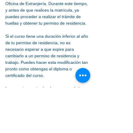
Oficina de Extranjería. Durante este tiempo, 
y antes de que realices la matrícula, ya 
puedes proceder a realizar el trámite de 
huellas y obtener tu permiso de residencia.
Si el curso tiene una duración inferior al año 
de tu permiso de residencia, no es 
necesario esperar a que expire para 
cambiarlo a un permiso de residencia y 
trabajo. Puedes hacer esta modificación tan 
pronto como obtengas el diploma o 
certificado del curso.
Lea nuestro post sobre los cursos relativos 
al Arraigo para la Formación.
Cambio a Residencia y Trabajo
Una vez completados los estudios, si tienes 
un contrato de trabajo, puedes modificar tu 
estatus a residencia y trabajo. Este permiso 