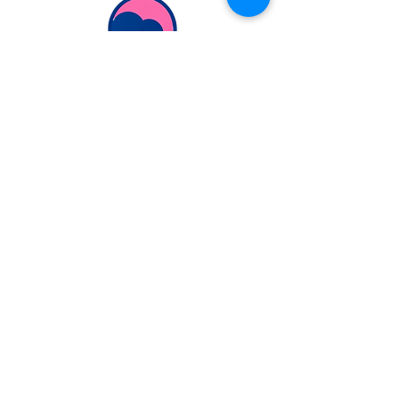
Extranjería Económica
info@extranjeriaeconomica.com
Despacho en..
calle Federico García Lorca,
35
Navalcarnero, Madrid
ESCRÍBENOS
POR WHATSAPP