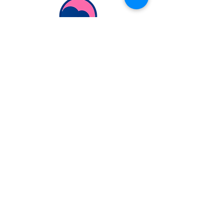
Extranjería Económica
info@extranjeriaeconomica.com
Despacho en..
calle Federico García Lorca,
35
Navalcarnero, Madrid
ESCRÍBENOS
POR WHATSAPP