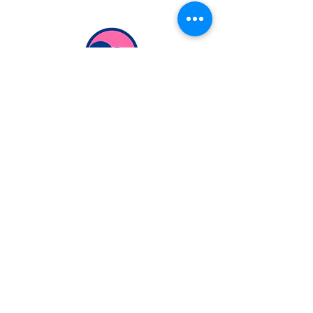
Extranjería Económica
info@extranjeriaeconomica.com
Despacho en..
calle Federico García Lorca,
35
Navalcarnero, Madrid
ESCRÍBENOS