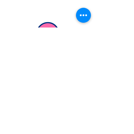
Extranjería Económica
info@extranjeriaeconomica.com
Despacho en..
calle Federico García Lorca,
35
Navalcarnero, Madrid