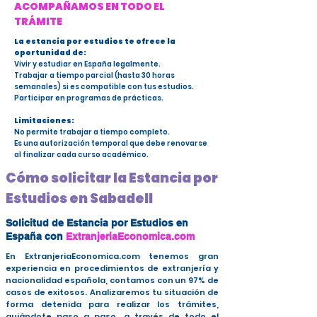
ACOMPAÑAMOS EN TODO EL
TRÁMITE
La estancia por estudios te ofrece la
oportunidad de:
Vivir y estudiar en España legalmente.
Trabajar a tiempo parcial (hasta 30 horas
semanales) si es compatible con tus estudios.
Participar en programas de prácticas.
Limitaciones:
No permite trabajar a tiempo completo.
Es una autorización temporal que debe renovarse
al finalizar cada curso académico.
Cómo solicitar la Estancia por
Estudios en Sabadell
Solicitud de Estancia por Estudios en
España con
ExtranjeriaEconomica.com
En ExtranjeriaEconomica.com tenemos gran
experiencia en procedimientos de extranjería y
nacionalidad española, contamos con un 97% de
casos de exitosos. Analizaremos tu situación de
forma detenida para realizar los trámites,
guiándote paso a paso, a través de todo el