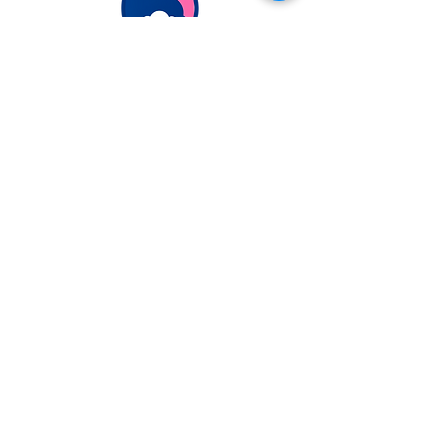
Extranjería Económica
info@extranjeriaeconomica.com
Despacho en..
calle Federico García Lorca,
35
Navalcarnero, Madrid
ESCRÍBENOS
POR WHATSAPP