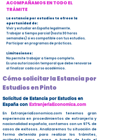
ACOMPAÑAMOS EN TODO EL
TRÁMITE
La estancia por estudios te ofrece la
oportunidad de:
Vivir y estudiar en España legalmente.
Trabajar a tiempo parcial (hasta 30 horas
semanales) si es compatible con tus estudios.
Participar en programas de prácticas.
Limitaciones:
No permite trabajar a tiempo completo.
Es una autorización temporal que debe renovarse
al finalizar cada curso académico.
Cómo solicitar la Estancia por
Estudios en Pinto
Solicitud de Estancia por Estudios en
España con
ExtranjeriaEconomica.com
En ExtranjeriaEconomica.com tenemos gran
experiencia en procedimientos de extranjería y
nacionalidad española, contamos con un 97% de
casos de exitosos. Analizaremos tu situación de
forma detenida para realizar los trámites,
guiándote paso a paso, a través de todo el