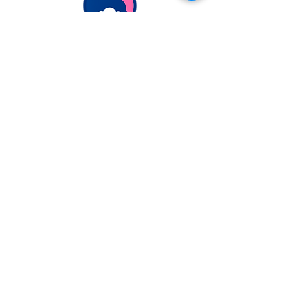
Extranjería Económica
info@extranjeriaeconomica.com
Despacho en..
calle Federico García Lorca,
35
Navalcarnero, Madrid
ESCRÍBENOS
POR WHATSAPP