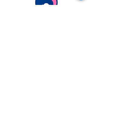
Extranjería Económica
info@extranjeriaeconomica.com
Despacho en..
calle Federico García Lorca,
35
Navalcarnero, Madrid
ESCRÍBENOS
POR WHATSAPP