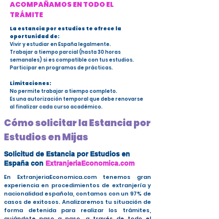
ACOMPAÑAMOS EN TODO EL
TRÁMITE
La estancia por estudios te ofrece la
oportunidad de:
Vivir y estudiar en España legalmente.
Trabajar a tiempo parcial (hasta 30 horas
semanales) si es compatible con tus estudios.
Participar en programas de prácticas.
Limitaciones:
No permite trabajar a tiempo completo.
Es una autorización temporal que debe renovarse
al finalizar cada curso académico.
Cómo solicitar la Estancia por
Estudios en Mijas
Solicitud de Estancia por Estudios en
España con
ExtranjeriaEconomica.com
En ExtranjeriaEconomica.com tenemos gran
experiencia en procedimientos de extranjería y
nacionalidad española, contamos con un 97% de
casos de exitosos. Analizaremos tu situación de
forma detenida para realizar los trámites,
guiándote paso a paso, a través de todo el