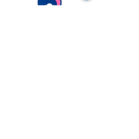
Extranjería Económica
info@extranjeriaeconomica.com
Despacho en..
calle Federico García Lorca,
35
Navalcarnero, Madrid
ESCRÍBENOS
POR WHATSAPP