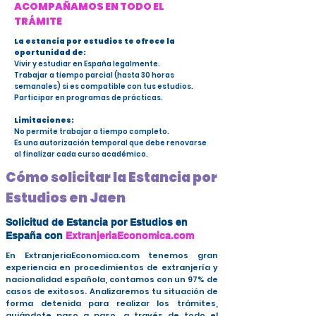
ACOMPAÑAMOS EN TODO EL
TRÁMITE
La estancia por estudios te ofrece la
oportunidad de:
Vivir y estudiar en España legalmente.
Trabajar a tiempo parcial (hasta 30 horas
semanales) si es compatible con tus estudios.
Participar en programas de prácticas.
Limitaciones:
No permite trabajar a tiempo completo.
Es una autorización temporal que debe renovarse
al finalizar cada curso académico.
Cómo solicitar la Estancia por
Estudios en Jaen
Solicitud de Estancia por Estudios en
España con
ExtranjeriaEconomica.com
En ExtranjeriaEconomica.com tenemos gran
experiencia en procedimientos de extranjería y
nacionalidad española, contamos con un 97% de
casos de exitosos. Analizaremos tu situación de
forma detenida para realizar los trámites,
guiándote paso a paso, a través de todo el