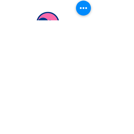
Extranjería Económica
info@extranjeriaeconomica.com
Despacho en..
calle Federico García Lorca,
35
Navalcarnero, Madrid
ESCRÍBENOS