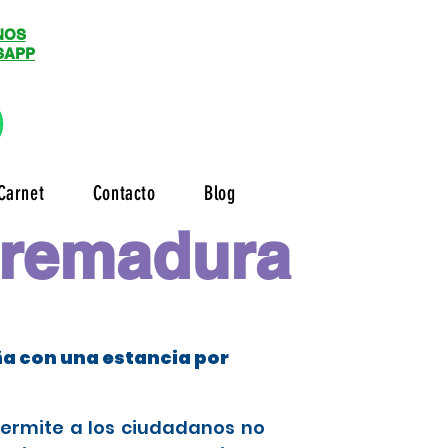
NOS
SAPP
Carnet
Contacto
Blog
tremadura
ña con una estancia por
permite a los ciudadanos no