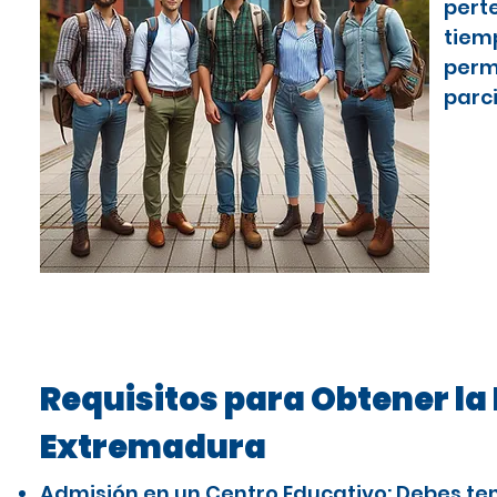
pert
tiem
perm
parci
Requisitos para Obtener la 
Extremadura
Admisión en un Centro Educativo: Debes te