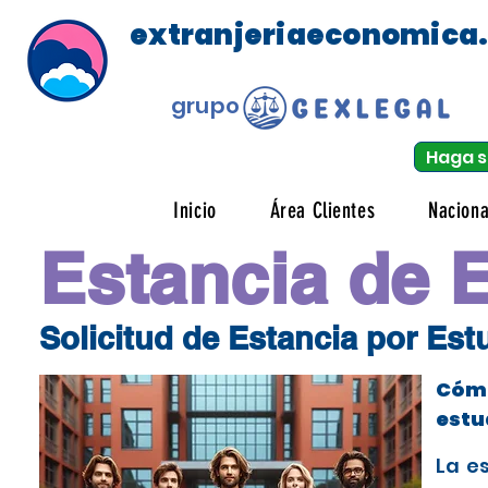
extranjeriaeconomica
grupo
Haga s
Inicio
Área Clientes
Naciona
Estancia de 
Solicitud de Estancia por Es
Cómo
estu
La e