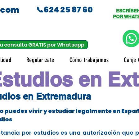
.com
📞624 25 87 60
ESCRÍBE
POR WHAT
u consulta GRATIS por Whatsapp
lidad
Regularizate
Cómo trabajamos
Canje 
Estudios en Ex
tudios en Extremadura
 puedes vivir y estudiar legalmente en Espa
dios
stancia por estudios es una autorización que 