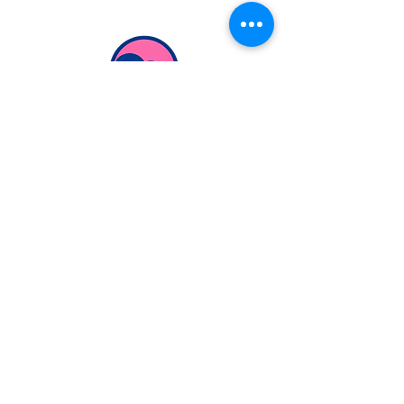
Extranjería Económica
info@extranjeriaeconomica.com
Despacho en..
calle Federico García Lorca,
35
Navalcarnero, Madrid
ESCRÍBENOS