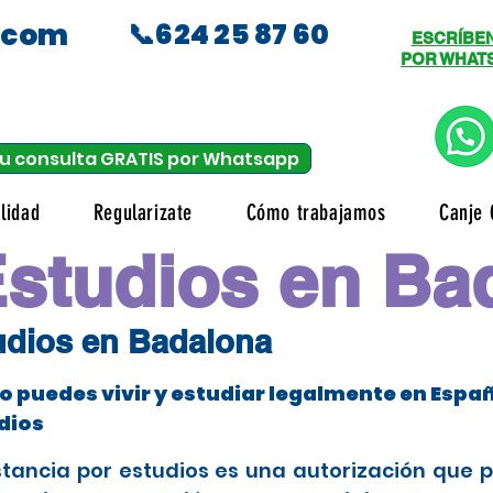
.com
📞624 25 87 60
ESCRÍBE
POR WHAT
u consulta GRATIS por Whatsapp
lidad
Regularizate
Cómo trabajamos
Canje 
Estudios en Ba
tudios en Badalona
 puedes vivir y estudiar legalmente en Espa
dios
stancia por estudios es una autorización que 