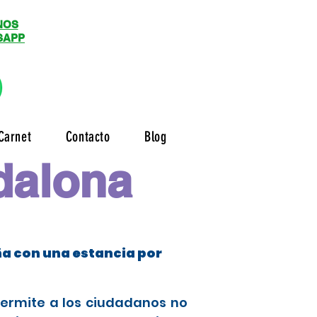
NOS
SAPP
Carnet
Contacto
Blog
dalona
ña con una estancia por
permite a los ciudadanos no