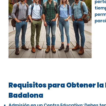
pert
tiem
perm
parci
Requisitos para Obtener la 
Badalona
Admisión en un Centro Educativo: Debes te