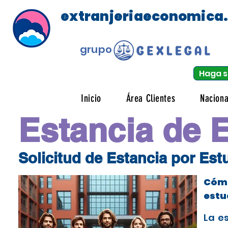
extranjeriaeconomica
grupo
Haga s
Inicio
Área Clientes
Naciona
Estancia de 
Solicitud de Estancia por Es
Cómo
estu
La e