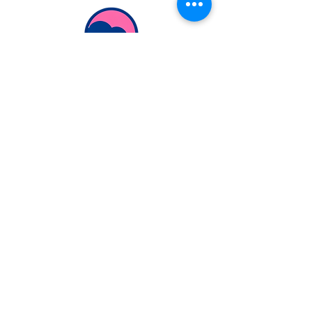
Extranjería Económica
info@extranjeriaeconomica.com
Despacho en..
calle Federico García Lorca,
35
Navalcarnero, Madrid
ESCRÍBENOS
POR WHATSAPP