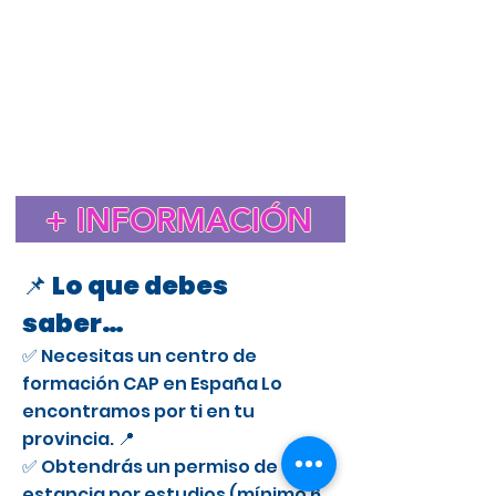
Estudiar el CAP en España para extranjeros
Cursos CAP en Tres Cantos
Curso CAP en España para extranjeros con licencia
profesional
Trámite de extranjería para estudiar el CAP en
España
Estancia de Estudios CAP en Tres Cantos
Certificado de Aptitud Profesional para conducir camiones
en España
Cómo obtener un permiso de estancia por estudios en España
para el CAP
Estudiar el CAP en Tres Cantos para extranjeros
+ INFORMACIÓN
Curso CAP en Tres Cantos para conductores
profesionales
📌 Lo que debes
saber…
✅ Necesitas un centro de
formación CAP en España Lo
encontramos por ti en tu
provincia. 📍
✅ Obtendrás un permiso de
estancia por estudios (mínimo 6