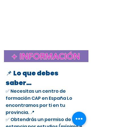
Estudiar el CAP en España para extranjeros
Cursos CAP en Puerto Lumbreras
Curso CAP en España para extranjeros con licencia
profesional
Trámite de extranjería para estudiar el CAP en
España
Estancia de Estudios CAP en Puerto Lumbreras
Certificado de Aptitud Profesional para conducir camiones
en España
Cómo obtener un permiso de estancia por estudios en España
para el CAP
Estudiar el CAP en Puerto Lumbreras para extranjeros
+ INFORMACIÓN
Curso CAP en Puerto Lumbreras para conductores
profesionales
📌 Lo que debes
saber…
✅ Necesitas un centro de
formación CAP en España Lo
encontramos por ti en tu
provincia. 📍
✅ Obtendrás un permiso de
estancia por estudios (mínimo 6