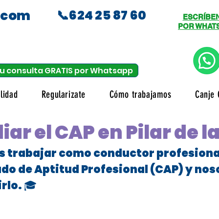
.com
📞624 25 87 60
ESCRÍBE
POR WHAT
u consulta GRATIS por Whatsapp
lidad
Regularizate
Cómo trabajamos
Canje 
iar el CAP en Pilar de 
es trabajar como conductor profesional
ado de Aptitud Profesional (CAP) y no
rlo. 🎓