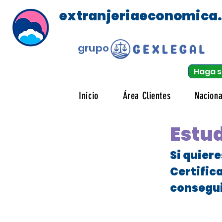
extranjeriaeconomica
grupo
Haga s
Inicio
Área Clientes
Naciona
Estud
Si quier
Certific
consegui