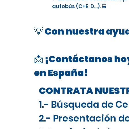
autobús (C+E, D…). 🚍
💡 Con nuestra ayud
📩 ¡Contáctanos hoy
en España!
CONTRATA NUESTRO
1.- Búsqueda de Ce
2.- Presentación de