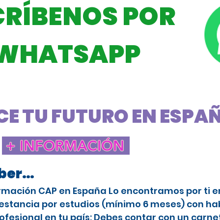
CRÍBENOS POR
WHATSAPP
E TU FUTURO EN ESPAÑA
+ INFORMACIÓN
aber…
rmación CAP en España Lo encontramos por ti en 
stancia por estudios (mínimo 6 meses) con habi
ofesional en tu país: Debes contar con un carne