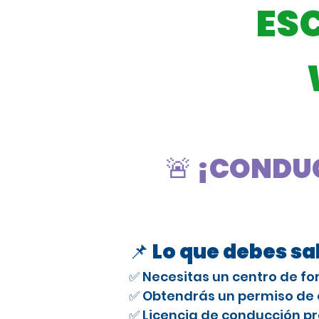
ES
🚨 ¡CONDUC
📌 Lo que debes s
✅ Necesitas un centro de fo
✅ Obtendrás un permiso de e
✅ Licencia de conducción pr