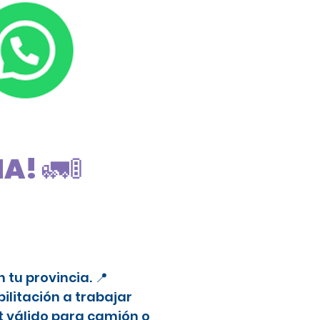
! 🚛🚦
tu provincia. 📍
litación a trabajar
t válido para camión o