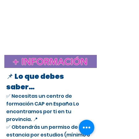
Estudiar el CAP en España para extranjeros
Cursos CAP en Paiporta
Curso CAP en España para extranjeros con licencia
profesional
Trámite de extranjería para estudiar el CAP en
España
Estancia de Estudios CAP en Paiporta
Certificado de Aptitud Profesional para conducir camiones
en España
Cómo obtener un permiso de estancia por estudios en España
para el CAP
Estudiar el CAP en Paiporta para extranjeros
+ INFORMACIÓN
Curso CAP en Paiporta para conductores profesionales
📌 Lo que debes
saber…
✅ Necesitas un centro de
formación CAP en España Lo
encontramos por ti en tu
provincia. 📍
✅ Obtendrás un permiso de
estancia por estudios (mínimo 6