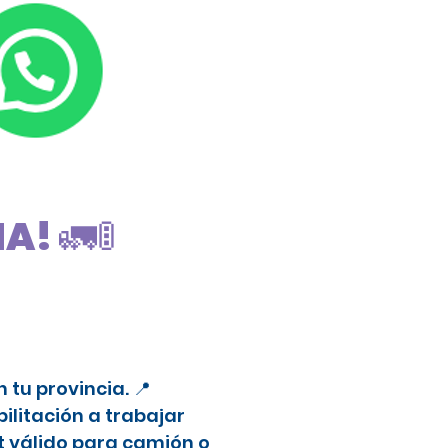
! 🚛🚦
tu provincia. 📍
litación a trabajar
t válido para camión o