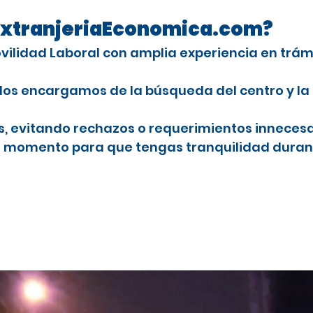
n ExtranjeriaEconomica.com?
Movilidad Laboral con amplia experiencia en trá
Nos encargamos de la búsqueda del centro y la
es, evitando rechazos o requerimientos innecesa
o momento para que tengas tranquilidad durant
ranjeros con licencia profesional
studiar el CAP en España
res
 en Linares
njeros con licencia profesional
stancia por estudios en España para el CAP
ra extranjeros
onal para conducir camiones en España
ales en Linares
a extranjeros
nductores profesionales