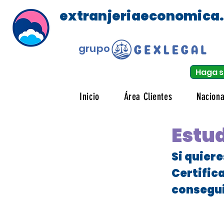
extranjeriaeconomica
grupo
Haga s
Inicio
Área Clientes
Naciona
Estud
Si quier
Certific
consegui