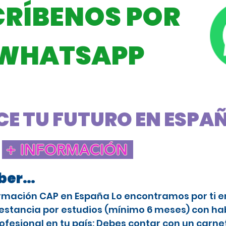
CRÍBENOS POR
WHATSAPP
E TU FUTURO EN ESPAÑA
+ INFORMACIÓN
aber…
rmación CAP en España Lo encontramos por ti en 
stancia por estudios (mínimo 6 meses) con habi
ofesional en tu país: Debes contar con un carne