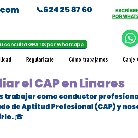
.com
📞624 25 87 60
ESCRÍBE
POR WHAT
u consulta GRATIS por Whatsapp
lidad
Regularizate
Cómo trabajamos
Canje 
iar el CAP en Linares
es trabajar como conductor profesional
ado de Aptitud Profesional (CAP) y no
rlo. 🎓