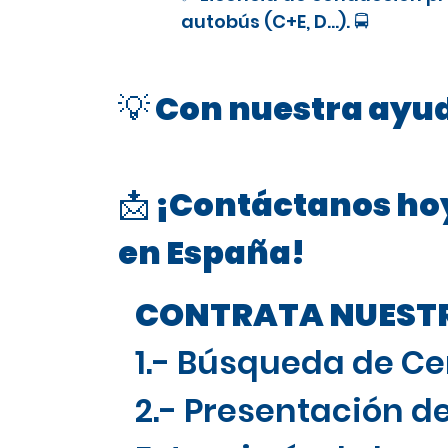
autobús (C+E, D…). 🚍
💡 Con nuestra ayud
📩 ¡Contáctanos hoy
en España!
CONTRATA NUESTRO
1.- Búsqueda de Ce
2.- Presentación de