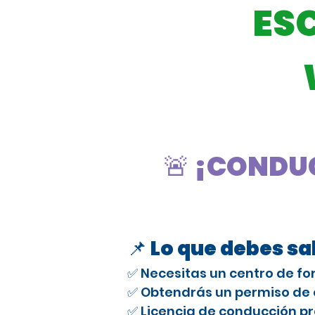
ES
🚨 ¡CONDUC
📌 Lo que debes s
✅ Necesitas un centro de fo
✅ Obtendrás un permiso de e
✅ Licencia de conducción pr