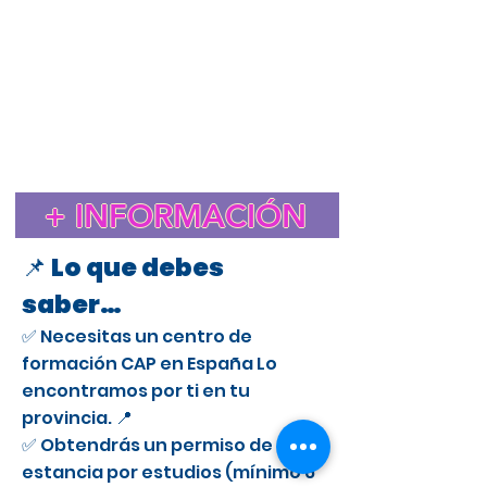
Estudiar el CAP en España para extranjeros
Cursos CAP en Leon
Curso CAP en España para extranjeros con licencia
profesional
Trámite de extranjería para estudiar el CAP en
España
Estancia de Estudios CAP en Leon
Certificado de Aptitud Profesional para conducir camiones
en España
Cómo obtener un permiso de estancia por estudios en España
para el CAP
Estudiar el CAP en Leon para extranjeros
+ INFORMACIÓN
Curso CAP en Leon para conductores profesionales
📌 Lo que debes
saber…
✅ Necesitas un centro de
formación CAP en España Lo
encontramos por ti en tu
provincia. 📍
✅ Obtendrás un permiso de
estancia por estudios (mínimo 6