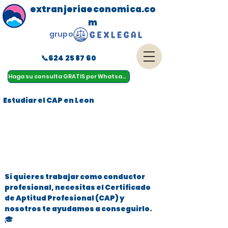
extranjeriaeconomica.co
m
grupo
📞624 25 87 60
menu
Haga su consulta GRATIS por Whatsapp
Estudiar el CAP en Leon
Si quieres trabajar como conductor
profesional, necesitas el Certificado
de Aptitud Profesional (CAP) y
nosotros te ayudamos a conseguirlo.
🎓