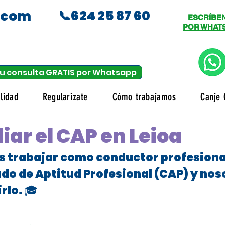
.com
📞624 25 87 60
ESCRÍBE
POR WHAT
u consulta GRATIS por Whatsapp
lidad
Regularizate
Cómo trabajamos
Canje 
iar el CAP en Leioa
es trabajar como conductor profesional
ado de Aptitud Profesional (CAP) y no
rlo. 🎓