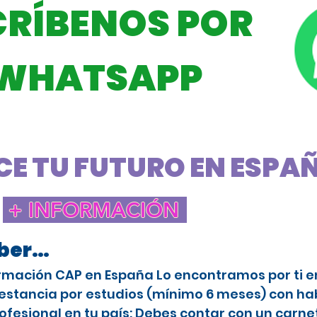
CRÍBENOS POR
WHATSAPP
E TU FUTURO EN ESPAÑA
+ INFORMACIÓN
aber…
rmación CAP en España Lo encontramos por ti en 
stancia por estudios (mínimo 6 meses) con habi
ofesional en tu país: Debes contar con un carne