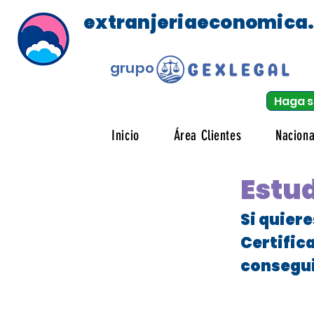
extranjeriaeconomica
grupo
Haga s
Inicio
Área Clientes
Naciona
Estud
Si quier
Certific
consegui