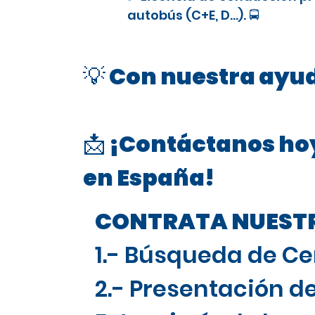
autobús (C+E, D…). 🚍
💡 Con nuestra ayud
📩 ¡Contáctanos hoy
en España!
CONTRATA NUESTRO
1.- Búsqueda de Ce
2.- Presentación de