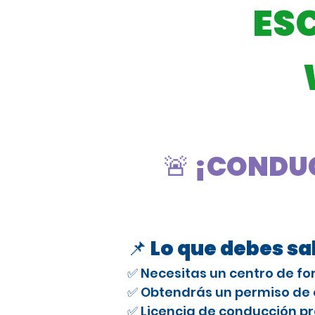
ES
🚨 ¡CONDUC
📌 Lo que debes s
✅ Necesitas un centro de fo
✅ Obtendrás un permiso de e
✅ Licencia de conducción pr