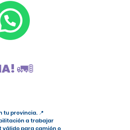
! 🚛🚦
tu provincia. 📍
litación a trabajar
t válido para camión o