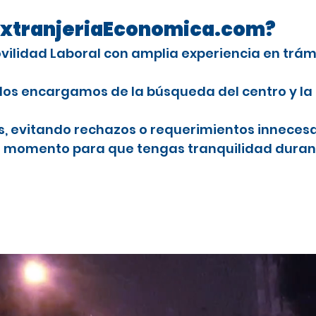
n ExtranjeriaEconomica.com?
Movilidad Laboral con amplia experiencia en trá
Nos encargamos de la búsqueda del centro y la
es, evitando rechazos o requerimientos innecesa
o momento para que tengas tranquilidad durant
njeros con licencia profesional
studiar el CAP en España
a
 en Leioa
njeros con licencia profesional
stancia por estudios en España para el CAP
ra extranjeros
onal para conducir camiones en España
ales en Leioa
extranjeros
Leioa
uctores profesionales