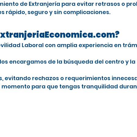
ento de Extranjería para evitar retrasos o pro
es rápido, seguro y sin complicaciones.
n ExtranjeriaEconomica.com?
Movilidad Laboral con amplia experiencia en trá
Nos encargamos de la búsqueda del centro y la
es, evitando rechazos o requerimientos innecesa
o momento para que tengas tranquilidad durant
an Canaria para extranjeros con licencia
studiar el CAP en España
 Palmas de Gran Canaria
 en Las
njeros con licencia profesional
stancia por estudios en España para el CAP
anaria
ra extranjeros
 de Gran Canaria
onal para conducir camiones en España
ales en Las Palmas de Gran Canaria
 de Gran Canaria para extranjeros
Las