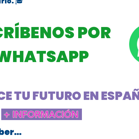
rlo. 🎓
CRÍBENOS POR
WHATSAPP
E TU FUTURO EN ESPAÑA
+ INFORMACIÓN
aber…