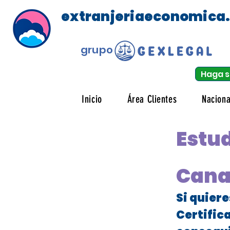
extranjeriaeconomica
grupo
Haga s
Inicio
Área Clientes
Naciona
Estud
Cana
Si quier
Certific