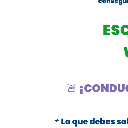
consegui
ES
🚨 ¡CONDUC
📌 Lo que debes s