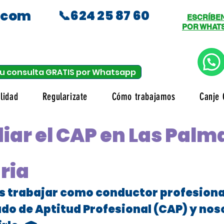
.com
📞624 25 87 60
ESCRÍBE
POR WHAT
u consulta GRATIS por Whatsapp
lidad
Regularizate
Cómo trabajamos
Canje 
iar el CAP en Las Palm
ria
es trabajar como conductor profesional
ado de Aptitud Profesional (CAP) y no