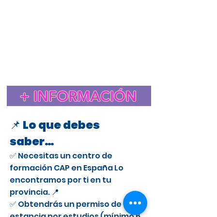
Estudiar el CAP en España para extranjeros
Cursos CAP en Humanes de Madrid
Curso CAP en España para extranjeros con licencia
profesional
Trámite de extranjería para estudiar el CAP en
España
Estancia de Estudios CAP en Humanes de Madrid
Certificado de Aptitud Profesional para conducir camiones
en España
Cómo obtener un permiso de estancia por estudios en España
para el CAP
Estudiar el CAP en Humanes de Madrid para extranjeros
+ INFORMACIÓN
Curso CAP en Humanes de Madrid para conductores
profesionales
📌 Lo que debes
saber…
✅ Necesitas un centro de
formación CAP en España Lo
encontramos por ti en tu
provincia. 📍
✅ Obtendrás un permiso de
estancia por estudios (mínimo 6