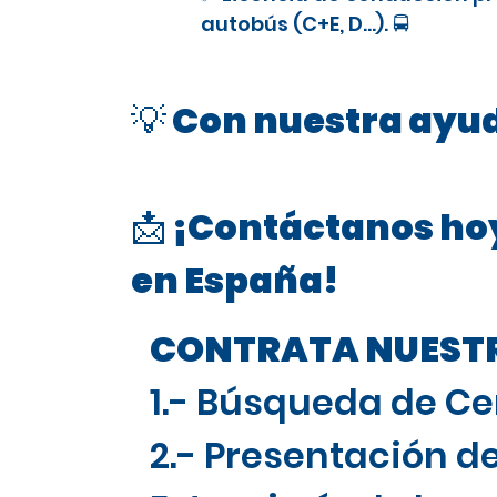
autobús (C+E, D…). 🚍
💡 Con nuestra ayud
📩 ¡Contáctanos hoy
en España!
CONTRATA NUESTRO
1.- Búsqueda de Ce
2.- Presentación de