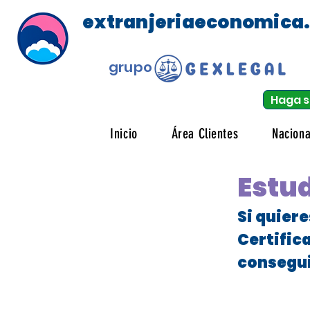
extranjeriaeconomica
grupo
Haga s
Inicio
Área Clientes
Naciona
Estud
Si quier
Certific
consegui