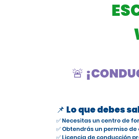
ES
🚨 ¡CONDUC
📌 Lo que debes s
✅ Necesitas un centro de fo
✅ Obtendrás un permiso de e
✅ Licencia de conducción pr