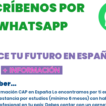
CRÍBENOS POR
WHATSAPP
E TU FUTURO EN ESPAÑA
+ INFORMACIÓN
aber…
rmación CAP en España Lo encontramos por ti en 
stancia por estudios (mínimo 6 meses) con habi
ofesional en tu país: Debes contar con un carne