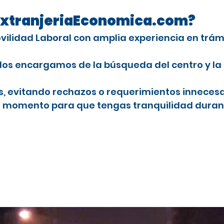
n ExtranjeriaEconomica.com?
Movilidad Laboral con amplia experiencia en trá
Nos encargamos de la búsqueda del centro y la
es, evitando rechazos o requerimientos innecesa
o momento para que tengas tranquilidad durant
 extranjeros con licencia profesional
studiar el CAP en España
dalajara
P en
njeros con licencia profesional
stancia por estudios en España para el CAP
ra extranjeros
ra
onal para conducir camiones en España
nales en Guadalajara
a para extranjeros
a conductores profesionales