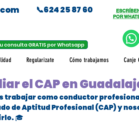
.com
📞624 25 87 60
ESCRÍBE
POR WHAT
u consulta GRATIS por Whatsapp
lidad
Regularizate
Cómo trabajamos
Canje 
iar el CAP en Guadala
es trabajar como conductor profesional
ado de Aptitud Profesional (CAP) y no
rlo. 🎓