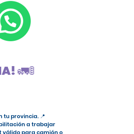
! 🚛🚦
tu provincia. 📍
litación a trabajar
t válido para camión o