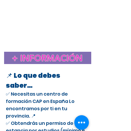
Estudiar el CAP en España para extranjeros
Cursos CAP en Fuengirola
Curso CAP en España para extranjeros con licencia
profesional
Trámite de extranjería para estudiar el CAP en
España
Estancia de Estudios CAP en Fuengirola
Certificado de Aptitud Profesional para conducir camiones
en España
Cómo obtener un permiso de estancia por estudios en España
para el CAP
Estudiar el CAP en Fuengirola para extranjeros
+ INFORMACIÓN
Curso CAP en Fuengirola para conductores
profesionales
📌 Lo que debes
saber…
✅ Necesitas un centro de
formación CAP en España Lo
encontramos por ti en tu
provincia. 📍
✅ Obtendrás un permiso de
estancia por estudios (mínimo 6