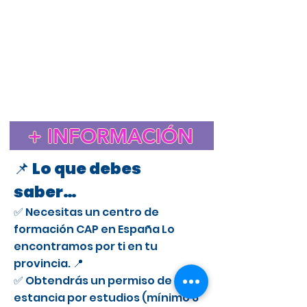
Estudiar el CAP en España para extranjeros
Cursos CAP en Escorial
Curso CAP en España para extranjeros con licencia
profesional
Trámite de extranjería para estudiar el CAP en
España
Estancia de Estudios CAP en Escorial
Certificado de Aptitud Profesional para conducir camiones
en España
Cómo obtener un permiso de estancia por estudios en España
para el CAP
Estudiar el CAP en Escorial para extranjeros
+ INFORMACIÓN
Curso CAP en Escorial para conductores profesionales
📌 Lo que debes
saber…
✅ Necesitas un centro de
formación CAP en España Lo
encontramos por ti en tu
provincia. 📍
✅ Obtendrás un permiso de
estancia por estudios (mínimo 6